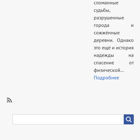
сломанные
судьбы,
разрушенные
города и
сожжённые
деревни. Однако
это ещё и история
надежды на
спасение от
физической…
Подробнее
SubscribeПодписаться
на
SEARCH
Search
Выставки