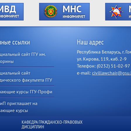
зные ссылки
Наш адрес
Республика Беларусь, г. Го
иальный сайт ГГУ им.
ул. Кирова, 119, каб. 2-9
корины
Телефон: (0232) 51-02-97
циальный сайт
e-mail:
civillawchair@gsu.
ического факультета ГГУ
чающие курсы ГГУ-Профи
иП приглашает на
чающие курсы
КАФЕДРА ГРАЖДАНСКО-ПРАВОВЫХ
ДИСЦИПЛИН