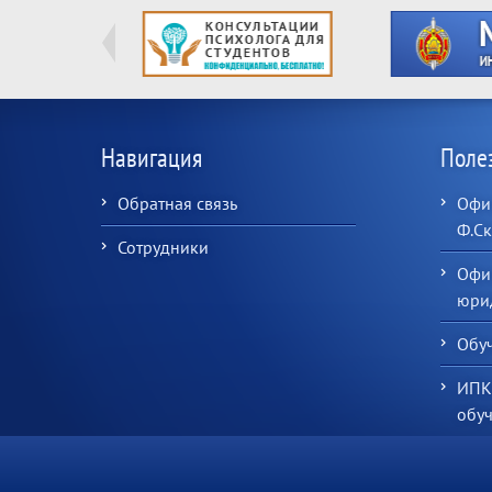
Навигация
Поле
Обратная связь
Офиц
Ф.С
Сотрудники
Офи
юрид
Обу
ИПК
обу