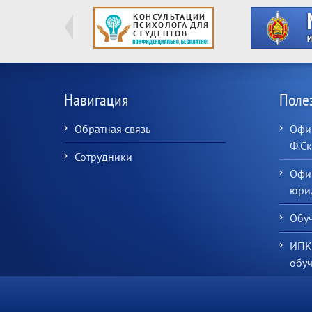
Навигация
Поле
Обратная связь
Офиц
Ф.С
Сотрудники
Офи
юрид
Обу
ИПК
обу